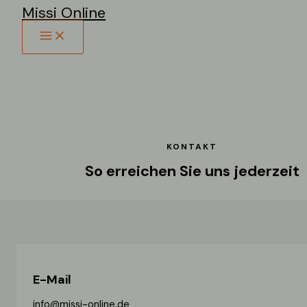
Missi Online
Zum
Inhalt
MAIN
springen
MENU
KONTAKT
So erreichen Sie uns jederzeit
E-Mail
info@missi-online.de